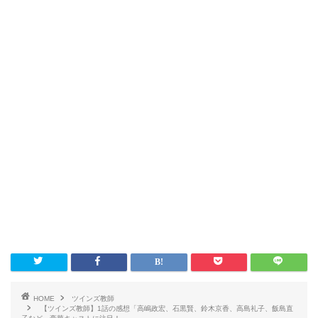
HOME
ツインズ教師
【ツインズ教師】1話の感想「高嶋政宏、石黒賢、鈴木京香、高島礼子、飯島直