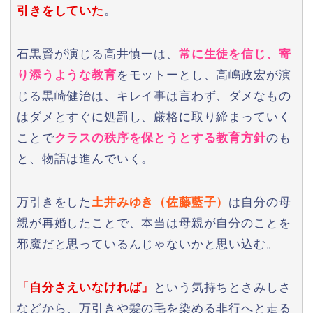
引きをしていた
。
石黒賢が演じる高井慎一は、
常に生徒を信じ、寄
り添うような教育
をモットーとし、高嶋政宏が演
じる黒崎健治は、キレイ事は言わず、ダメなもの
はダメとすぐに処罰し、厳格に取り締まっていく
ことで
クラスの秩序を保とうとする教育方針
のも
と、物語は進んでいく。
万引きをした
土井みゆき（佐藤藍子）
は自分の母
親が再婚したことで、本当は母親が自分のことを
邪魔だと思っているんじゃないかと思い込む。
「自分さえいなければ」
という気持ちとさみしさ
などから、万引きや髪の毛を染める非行へと走る