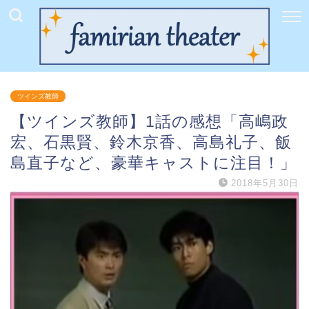
ツインズ教師
【ツインズ教師】1話の感想「高嶋政
宏、石黒賢、鈴木京香、高島礼子、飯
島直子など、豪華キャストに注目！」
2018年5月30日