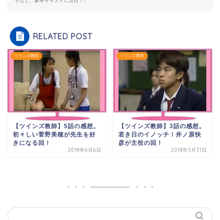
子など、豪華キャストに注目！」
RELATED POST
ツインズ教師
ツインズ教師
【ツインズ教師】3話の感想。
【ツインズ教師】5話の感想。
若き日のイノッチ！井ノ原快
初々しい菅野美穂が先生を好
彦が主役の回！
きになる回！
2018年6月6日
2018年5月31日