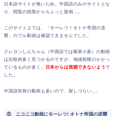
日本語サイトが無いため、中国語のみのサイトとな
り、閲覧の段階からちょっと面倒…。
このサイト上では、「モーレツ！オトナ帝国の逆
襲」のフル動画は確認できませんでした。
クレヨンしんちゃん（中国語では蝋筆小新）の動画
は比較的多く見つかるのですが、地域制限のかかっ
ているものが多く、
日本からは視聴できないよう
で
した。
中国語吹替の動画も多いので、探しづらい…。
⑤ ニコニコ動画にモーレツ! オトナ帝国の逆襲