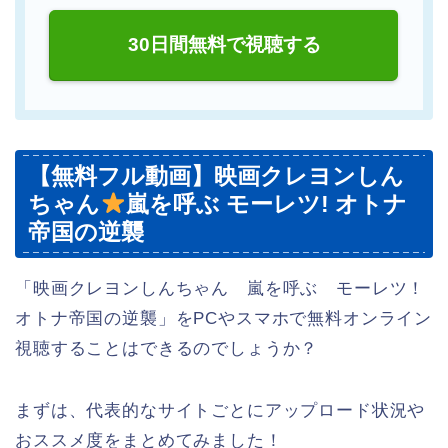
30日間無料で視聴する
【無料フル動画】映画クレヨンしん
ちゃん
嵐を呼ぶ モーレツ! オトナ
帝国の逆襲
「映画クレヨンしんちゃん 嵐を呼ぶ モーレツ！
オトナ帝国の逆襲」をPCやスマホで無料オンライン
視聴することはできるのでしょうか？
まずは、代表的なサイトごとにアップロード状況や
おススメ度をまとめてみました！