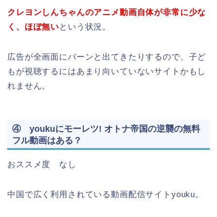
クレヨンしんちゃんのアニメ動画自体が非常に少な
く、ほぼ無い
という状況。
広告が全画面にバーンと出てきたりするので、子ど
もが視聴するにはあまり向いていないサイトかもし
れません。
④ youkuにモーレツ! オトナ帝国の逆襲の無料
フル動画はある？
おススメ度 なし
中国で広く利用されている動画配信サイトyouku。