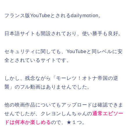
フランス版YouTubeとされるdailymotion。
日本語サイトも開設されており、使い勝手も良好。
セキュリティに関しても、YouTubeと同レベルに安
全とされているサイトです。
しかし、残念ながら「モーレツ！オトナ帝国の逆
襲」のフル動画はありませんでした。
他の映画作品についてもアップロードは確認できま
せんでしたが、クレヨンしんちゃんの
通常エピソー
ドは何本か楽しめる
ので、★１つ。