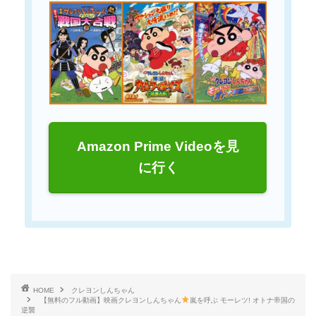
Amazon Prime Videoを見
に行く
HOME
クレヨンしんちゃん
【無料のフル動画】映画クレヨンしんちゃん
嵐を呼ぶ モーレツ! オトナ帝国の
逆襲