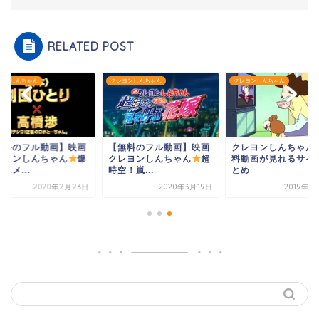
RELATED POST
ヨンしんちゃん
クレヨンしんちゃん
クレヨンしんちゃん
無料のフル動画】映画
【無料のフル動画】映画
クレヨンしんちゃん
レヨンしんちゃん
爆
クレヨンしんちゃん
超
料動画が見れるサイ
ユメ...
時空！嵐...
とめ
2020年2月23日
2020年3月19日
2019年1