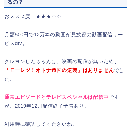
るの？
おススメ度 ★★★☆☆
月額500円で12万本の動画が見放題の動画配信サー
ビスdtv。
クレヨンしんちゃんは、映画の配信が無いため、
「モーレツ！オトナ帝国の逆襲」はありません
でし
た。
通常エピソードとテレビスペシャルは配信中
です
が、2019年12月配信終了予告あり。
利用時に確認してくださいね。