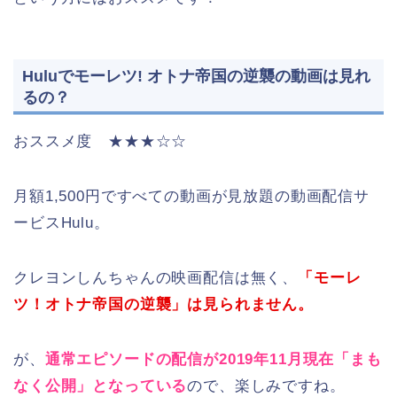
Huluでモーレツ! オトナ帝国の逆襲の動画は見れ
るの？
おススメ度 ★★★☆☆
月額1,500円ですべての動画が見放題の動画配信サ
ービスHulu。
クレヨンしんちゃんの映画配信は無く、
「モーレ
ツ！オトナ帝国の逆襲」は見られません。
が、
通常エピソードの配信が2019年11月現在「まも
なく公開」となっている
ので、楽しみですね。