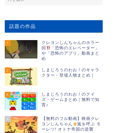
話題の作品
クレヨンしんちゃんのホラー
1
回
「恐怖のエレベーター」
や「恐怖のアプリ」動画まと
め
しまじろうのわお！のキャラ
2
クター・登場人物まとめ｜
しまじろうのわお！のクイ
3
ズ・ゲームまとめ｜無料で知
育♪
【無料のフル動画】映画クレ
4
ヨンしんちゃん
嵐を呼ぶ モ
ーレツ! オトナ帝国の逆襲