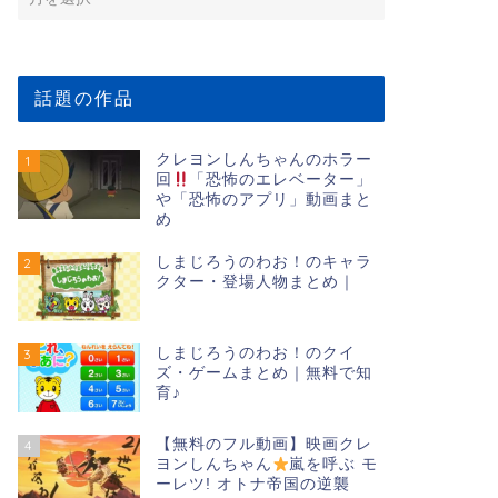
話題の作品
クレヨンしんちゃんのホラー
1
回
「恐怖のエレベーター」
や「恐怖のアプリ」動画まと
め
しまじろうのわお！のキャラ
2
クター・登場人物まとめ｜
しまじろうのわお！のクイ
3
ズ・ゲームまとめ｜無料で知
育♪
【無料のフル動画】映画クレ
4
ヨンしんちゃん
嵐を呼ぶ モ
ーレツ! オトナ帝国の逆襲