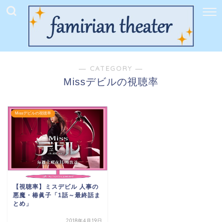
― CATEGORY ―
Missデビルの視聴率
Missデビルの視聴率
【視聴率】ミスデビル 人事の
悪魔・椿眞子「1話～最終話ま
とめ」
2018年4月19日