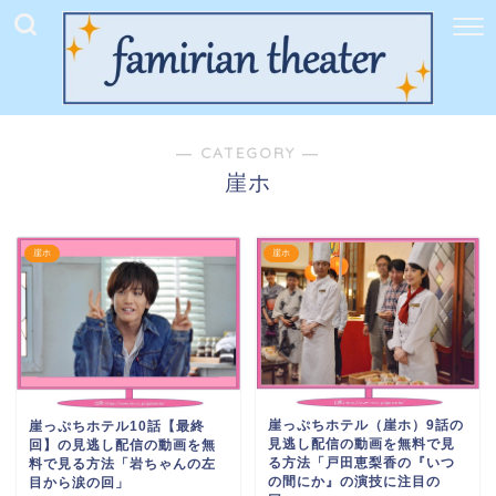
― CATEGORY ―
崖ホ
崖ホ
崖ホ
崖っぷちホテル（崖ホ）9話の
崖っぷちホテル10話【最終
見逃し配信の動画を無料で見
回】の見逃し配信の動画を無
る方法「戸田恵梨香の『いつ
料で見る方法「岩ちゃんの左
の間にか』の演技に注目の
目から涙の回」