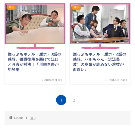
崖ホ
崖ホ
崖っぷちホテル（崖ホ）2話の
崖っぷちホテル（崖ホ）3話の
感想。ハルちゃん（浜辺美
感想。役職復帰を懸けて江口
波）の空気が読めない演技が
と時貞が対決！「川栄李奈が
面白い♪
初登場」
2018年5月1日
2018年4月24日
1
2
HOME
崖ホ