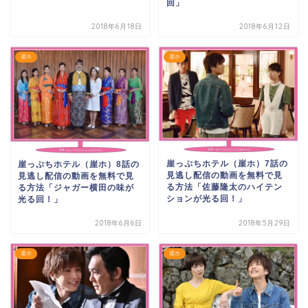
回」
2018年6月18日
2018年6月12日
崖ホ
崖ホ
崖っぷちホテル（崖ホ）7話の
崖っぷちホテル（崖ホ）8話の
見逃し配信の動画を無料で見
見逃し配信の動画を無料で見
る方法「佐藤隆太のハイテン
る方法「ジャガー横田の味が
ションが光る回！」
光る回！」
2018年6月6日
2018年5月29日
崖ホ
崖ホ