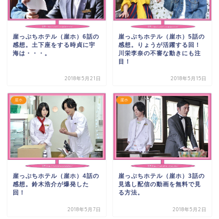
崖っぷちホテル（崖ホ）6話の
崖っぷちホテル（崖ホ）5話の
感想。土下座をする時貞に宇
感想。りょうが活躍する回！
海は・・・。
川栄李奈の不審な動きにも注
目！
2018年5月21日
2018年5月15日
崖ホ
崖ホ
崖っぷちホテル（崖ホ）4話の
崖っぷちホテル（崖ホ）3話の
感想。鈴木浩介が爆発した
見逃し配信の動画を無料で見
回！
る方法。
2018年5月7日
2018年5月2日