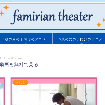
5歳の男の子向けのアニメ
5歳の女の子向けのアニメ
5選
5選
ATEGORY ―
動画を無料で見る
バツしな