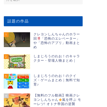
話題の作品
クレヨンしんちゃんのホラー
1
回
「恐怖のエレベーター」
や「恐怖のアプリ」動画まと
め
しまじろうのわお！のキャラ
2
クター・登場人物まとめ｜
しまじろうのわお！のクイ
3
ズ・ゲームまとめ｜無料で知
育♪
【無料のフル動画】映画クレ
4
ヨンしんちゃん
嵐を呼ぶ モ
ーレツ! オトナ帝国の逆襲