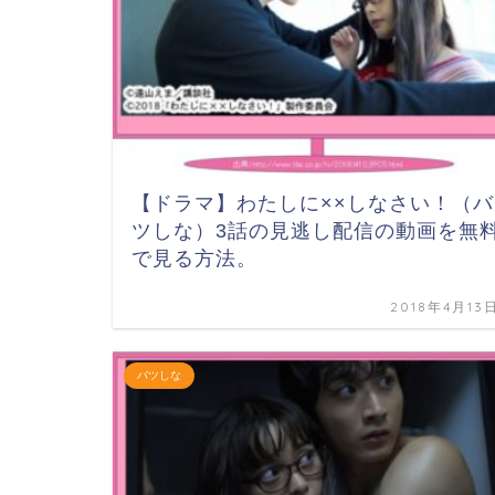
【ドラマ】わたしに××しなさい！（バ
ツしな）3話の見逃し配信の動画を無
で見る方法。
2018年4月13
バツしな