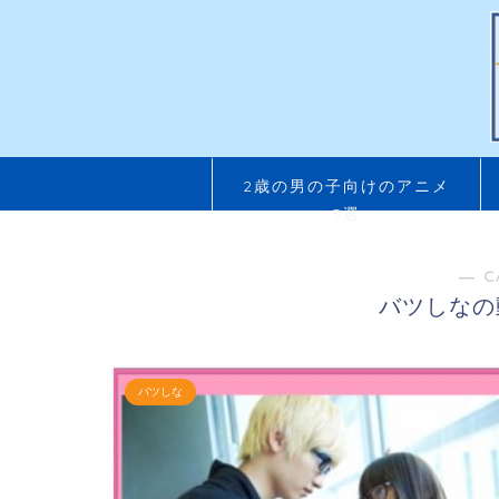
2歳の男の子向けのアニメ
5選
― C
バツしなの
バツしな