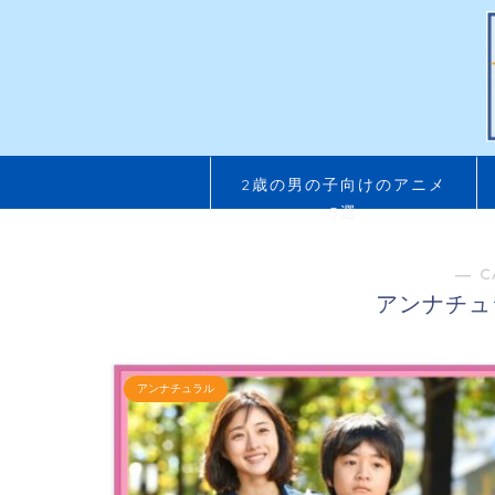
2歳の男の子向けのアニメ
5選
― C
アンナチュ
アンナチュラル