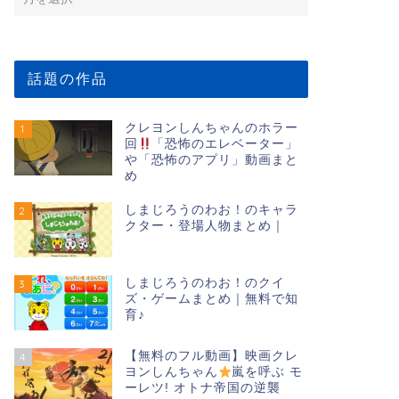
話題の作品
クレヨンしんちゃんのホラー
1
回
「恐怖のエレベーター」
や「恐怖のアプリ」動画まと
め
しまじろうのわお！のキャラ
2
クター・登場人物まとめ｜
しまじろうのわお！のクイ
3
ズ・ゲームまとめ｜無料で知
育♪
【無料のフル動画】映画クレ
4
ヨンしんちゃん
嵐を呼ぶ モ
ーレツ! オトナ帝国の逆襲