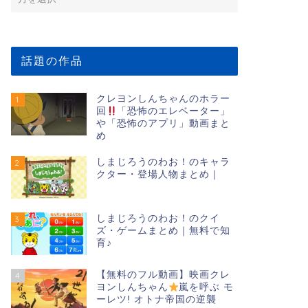
話題の作品
クレヨンしんちゃんのホラー
1
回
「恐怖のエレベーター」
や「恐怖のアプリ」動画まと
め
しまじろうのわお！のキャラ
2
クター・登場人物まとめ｜
しまじろうのわお！のクイ
3
ズ・ゲームまとめ｜無料で知
育♪
【無料のフル動画】映画クレ
4
ヨンしんちゃん
嵐を呼ぶ モ
ーレツ! オトナ帝国の逆襲