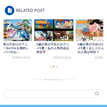
RELATED POST
向け
子供向け
子供向け
歳の男の子向けのアニ
5歳の男の子向けのアニ
4歳の男の子向けの
選！Netflixを契約し
メ5選！あの人気作品は
メ5選！おしりたん
るパパのお...
何位
の人気は何位？
2019年12月4日
2019年12月2日
2019年1