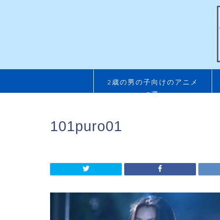
2歳の男の子向けのアニメ
5選
101puro01