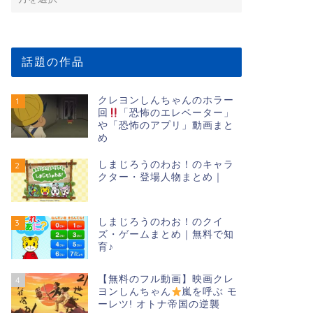
話題の作品
クレヨンしんちゃんのホラー
1
回
「恐怖のエレベーター」
や「恐怖のアプリ」動画まと
め
しまじろうのわお！のキャラ
2
クター・登場人物まとめ｜
しまじろうのわお！のクイ
3
ズ・ゲームまとめ｜無料で知
育♪
【無料のフル動画】映画クレ
4
ヨンしんちゃん
嵐を呼ぶ モ
ーレツ! オトナ帝国の逆襲