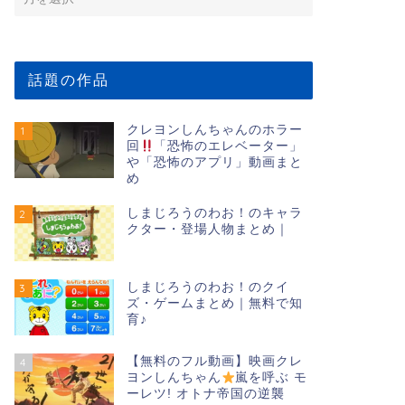
話題の作品
クレヨンしんちゃんのホラー
1
回
「恐怖のエレベーター」
や「恐怖のアプリ」動画まと
め
しまじろうのわお！のキャラ
2
クター・登場人物まとめ｜
しまじろうのわお！のクイ
3
ズ・ゲームまとめ｜無料で知
育♪
【無料のフル動画】映画クレ
4
ヨンしんちゃん
嵐を呼ぶ モ
ーレツ! オトナ帝国の逆襲