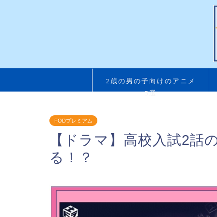
2歳の男の子向けのアニメ
5選
FODプレミアム
【ドラマ】高校入試2話
る！？