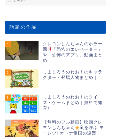
話題の作品
クレヨンしんちゃんのホラー
1
回
「恐怖のエレベーター」
や「恐怖のアプリ」動画まと
め
しまじろうのわお！のキャラ
2
クター・登場人物まとめ｜
しまじろうのわお！のクイ
3
ズ・ゲームまとめ｜無料で知
育♪
【無料のフル動画】映画クレ
4
ヨンしんちゃん
嵐を呼ぶ モ
ーレツ! オトナ帝国の逆襲