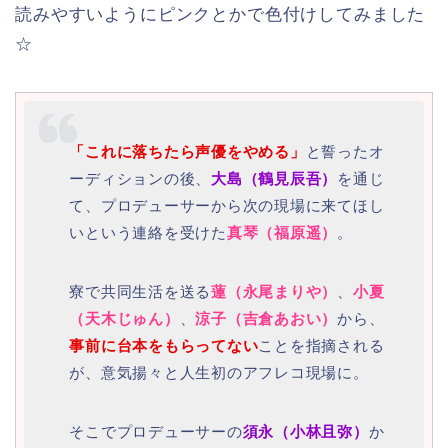
読みやすいようにピンクとかで色付けしてみました
☆
「これに落ちたら声優をやめる」
と誓ったオ
ーディションの後、
大島（鶴見辰吾）
を通じ
て、プロデューサーから次の現場に来てほし
いという連絡を受けた
真琴（福原遥）
。
寮で共同生活を送る
蓮（永尾まりや）
、
小夏
（天木じゅん）
、
涼子（吉倉あおい）
から、
事前に台本をもらってない
ことを指摘される
が、意気揚々と人生初のアフレコ現場に。
そこでプロデューサーの
須永（小林且弥）
か