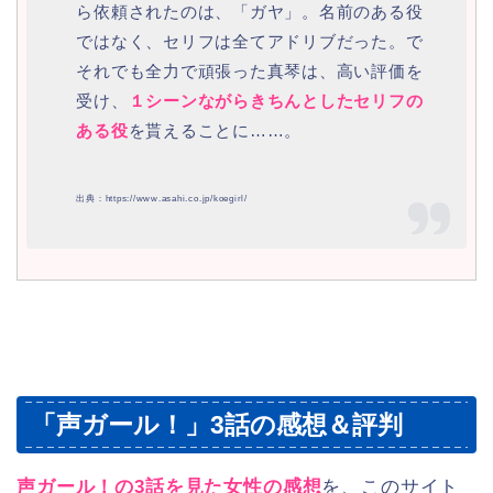
ら依頼されたのは、「ガヤ」。名前のある役
ではなく、セリフは全てアドリブだった。で
それでも全力で頑張った真琴は、高い評価を
受け、
１シーンながらきちんとしたセリフの
ある役
を貰えることに……。
出典：https://www.asahi.co.jp/koegirl/
「声ガール！」3話の感想＆評判
声ガール！の3話を見た女性の感想
を、このサイト