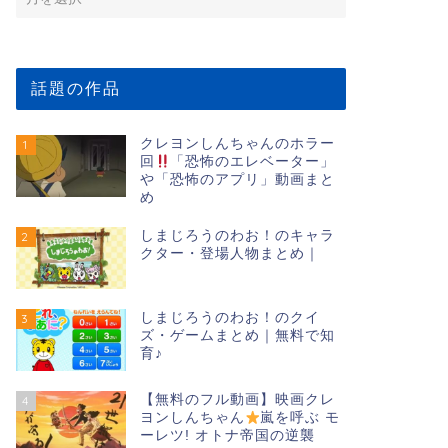
話題の作品
クレヨンしんちゃんのホラー
1
回
「恐怖のエレベーター」
や「恐怖のアプリ」動画まと
め
しまじろうのわお！のキャラ
2
クター・登場人物まとめ｜
しまじろうのわお！のクイ
3
ズ・ゲームまとめ｜無料で知
育♪
【無料のフル動画】映画クレ
4
ヨンしんちゃん
嵐を呼ぶ モ
ーレツ! オトナ帝国の逆襲