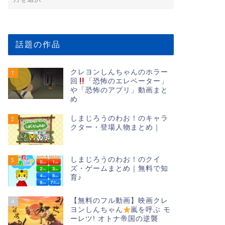
話題の作品
クレヨンしんちゃんのホラー
1
回
「恐怖のエレベーター」
や「恐怖のアプリ」動画まと
め
しまじろうのわお！のキャラ
2
クター・登場人物まとめ｜
しまじろうのわお！のクイ
3
ズ・ゲームまとめ｜無料で知
育♪
【無料のフル動画】映画クレ
4
ヨンしんちゃん
嵐を呼ぶ モ
ーレツ! オトナ帝国の逆襲