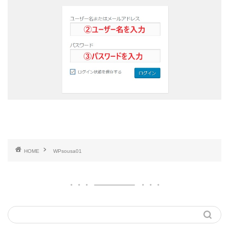
HOME
WPsousa01