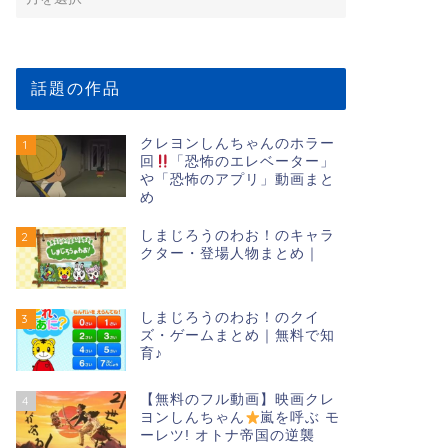
話題の作品
クレヨンしんちゃんのホラー
1
回
「恐怖のエレベーター」
や「恐怖のアプリ」動画まと
め
しまじろうのわお！のキャラ
2
クター・登場人物まとめ｜
しまじろうのわお！のクイ
3
ズ・ゲームまとめ｜無料で知
育♪
【無料のフル動画】映画クレ
4
ヨンしんちゃん
嵐を呼ぶ モ
ーレツ! オトナ帝国の逆襲