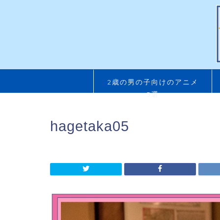
2歳の男の子向けのアニメ
5選
hagetaka05