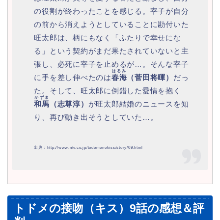
の役割が終わったことを感じる。宰子が自分
の前から消えようとしていることに勘付いた
旺太郎は、柄にもなく「ふたりで幸せにな
る」という契約がまだ果たされていないと主
張し、必死に宰子を止めるが…。そんな宰子
はるみ
に手を差し伸べたのは
春海
（菅田将暉）
だっ
た。そして、旺太郎に倒錯した愛情を抱く
かずま
和馬
（志尊淳）
が旺太郎結婚のニュースを知
り、再び動き出そうとしていた…。
出典：http://www.ntv.co.jp/todomenokiss/story/09.html
トドメの接吻（キス）9話の感想＆評