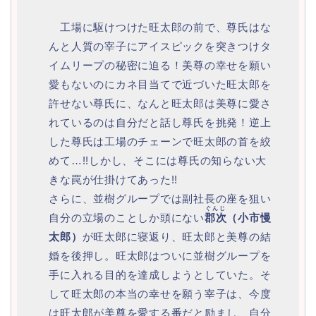
工場に駆けつけた旺太郎の前で、尊氏はな
んと人質の宰子にアイスピックを突きつけタ
イムリープの秘密に迫る！美尊の幸せを願い
愛もないのにカネ目当てで近づいた旺太郎を
許せない尊氏に、なんと旺太郎は美尊に愛さ
れているのは自分だと話し尊氏を挑発！逆上
した尊氏は工場のチェーンで旺太郎の首を絞
めて…!!しかし、そこには尊氏の知らない大
きな罠が仕掛けてあった!!
さらに、並樹グループでは副社長の座を狙い
ぐんじ
自分の立場のことしか頭にない
郡次
（小市慢
太郎）
が旺太郎に寝返り、旺太郎と美尊の結
婚を後押し。旺太郎はついに並樹グループを
手に入れる目的を達成しようとしていた。そ
して旺太郎の本当の幸せを願う宰子は、今度
は旺太郎が美尊を愛する番だと励まし、自分