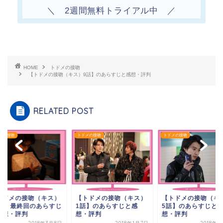
＼ 2週間無料トライアル中 ／
HOME
トドメの接吻
【トドメの接吻（キス）9話】のあらすじと感想・評判
RELATED POST
メの接吻
トドメの接吻
トドメの接吻
【トドメの接吻（キス）
トドメの接吻（キス）
【トドメの接吻（キ
1話】のあらすじと感
0話】最終回のあらすじ
5話】のあらすじと
想・評判
感想・評判
想・評判