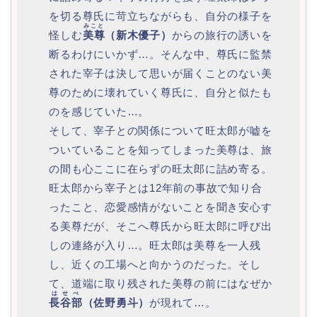
を切る尊氏に苛立ちながらも、自分の様子を
みこと
怪しむ
美尊
（新木優子）
からの旅行の誘いを
断るわけにいかず…。そんな中、尊氏に監禁
された宰子は決して思いが届くことのない美
尊のために壊れていく尊氏に、自分と似たも
のを感じていた…。
そして、宰子との関係について旺太郎が嘘を
ついていることを知ってしまった美尊は、旅
の間も心ここに在らずの旺太郎に詰め寄る。
旺太郎から宰子とは12年前の事故で知り合
ったこと、恋愛感情がないことを聞き安心す
る美尊だが、そこへ尊氏から旺太郎に呼び出
しの連絡が入り…。旺太郎は美尊を一人残
し、近くの工場へと向かうのだった。そし
て、道端に取り残された美尊の前にはなぜか
はせべ
長谷部
（佐野勇斗）
が現れて…。