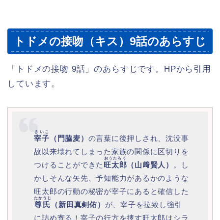
トドメの接吻（キス）9話のあらすじ
「トドメの接吻 9話」のあらすじです。HPから引用
しています。
さいこ
宰子
（門脇麦）
の言葉に後押しされ、沈没事
故以来壊れてしまった家族の関係に区切りを
おうたろう
つけることができた
旺太郎
（山﨑賢人）
。し
かしそんな矢先、予知能力があるかのような
旺太郎の行動の秘密が宰子にあると確信した
たかうじ
尊氏
（新田真剣佑）
が、宰子を拉致し強引
に詰め寄る！宰子の行方を捜す旺太郎はシラ