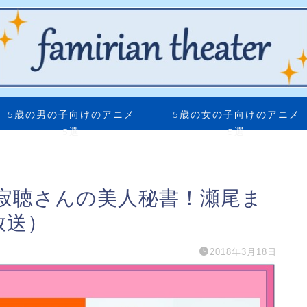
5歳の男の子向けのアニメ
5歳の女の子向けのアニメ
5選
5選
寂聴さんの美人秘書！瀬尾ま
放送）
2018年3月18日