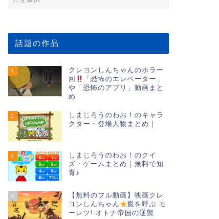
話題の作品
クレヨンしんちゃんのホラー
1
回
「恐怖のエレベーター」
や「恐怖のアプリ」動画まと
め
しまじろうのわお！のキャラ
2
クター・登場人物まとめ｜
しまじろうのわお！のクイ
3
ズ・ゲームまとめ｜無料で知
育♪
【無料のフル動画】映画クレ
4
ヨンしんちゃん
嵐を呼ぶ モ
ーレツ! オトナ帝国の逆襲