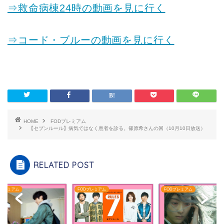
⇒救命病棟24時の動画を見に行く
⇒コード・ブルーの動画を見に行く
HOME
FODプレミアム
【セブンルール】病気ではなく患者を診る。篠原希さんの回（10月10日放送）
RELATED POST
Dプレミアム
FODプレミアム
FODプレミアム