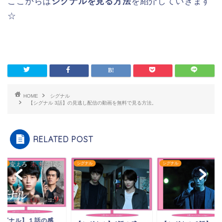
ここからは
シグナルを見る方法
を紹介していきます
☆
HOME
シグナル
【シグナル 3話】の見逃し配信の動画を無料で見る方法。
RELATED POST
ナル
シグナル
シグナル
シグナル】１話の感