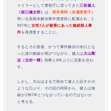
ァイラーとして警視庁に戻ってきた
三枝健人
（坂口健太郎）
は、
桜井美咲（吉瀬美智子）
率いる長期未解決事件捜査班に配属され、1
997年に
女性7人が被害にあった連続殺人事
件
を再捜査することに。
するとその直後、かつて事件解決の糸口とな
った謎の無線が再びつながり、健人は
大山剛
志（北村一輝）
刑事と8年ぶりに言葉を交わ
す。
しかし、大山はまるで初めて健人と話すかの
ような口ぶり。その話の内容から、健人は無
線が1997年とつながっているのではないか
と考える。