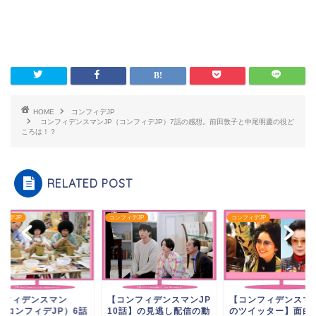
HOME
コンフィデJP
コンフィデンスマンJP（コンフィデJP）7話の感想。前田敦子と中尾明慶の役ど
ころは！？
RELATED POST
フィデJP
コンフィデJP
コンフィデJP
ンフィデンスマン
【コンフィデンスマン
【コンフィデンスマンJP
P（コンフィデJP）6話
のツイッター】面白
10話】の見逃し配信の動