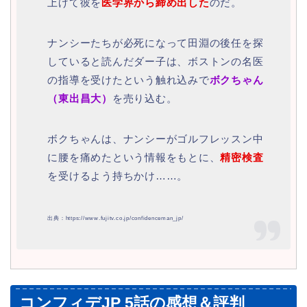
上げて彼を
医学界から締め出した
のだ。
ナンシーたちが必死になって田淵の後任を探
していると読んだダー子は、ボストンの名医
の指導を受けたという触れ込みで
ボクちゃん
（東出昌大）
を売り込む。
ボクちゃんは、ナンシーがゴルフレッスン中
に腰を痛めたという情報をもとに、
精密検査
を受けるよう持ちかけ……。
出典：https://www.fujitv.co.jp/confidenceman_jp/
コンフィデJP 5話の感想＆評判