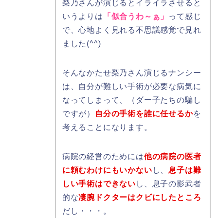
梨乃さんが演じるとイライラさせると
いうよりは
「似合うわ～ぁ」
って感じ
で、心地よく見れる不思議感覚で見れ
ました(^^)
そんなかたせ梨乃さん演じるナンシー
は、自分が難しい手術が必要な病気に
なってしまって、（ダー子たちの騙し
ですが）
自分の手術を誰に任せるか
を
考えることになります。
病院の経営のためには
他の病院の医者
に頼むわけにもいかない
し、
息子は難
しい手術はできない
し、息子の影武者
的な
凄腕ドクターはクビにしたところ
だし・・・。