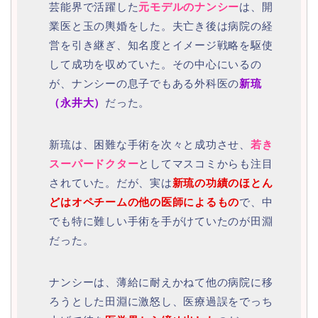
芸能界で活躍した
元モデルのナンシー
は、開
業医と玉の輿婚をした。夫亡き後は病院の経
営を引き継ぎ、知名度とイメージ戦略を駆使
して成功を収めていた。その中心にいるの
が、ナンシーの息子でもある外科医の
新琉
（永井大）
だった。
新琉は、困難な手術を次々と成功させ、
若き
スーパードクター
としてマスコミからも注目
されていた。だが、実は
新琉の功績のほとん
どはオペチームの他の医師によるもの
で、中
でも特に難しい手術を手がけていたのが田淵
だった。
ナンシーは、薄給に耐えかねて他の病院に移
ろうとした田淵に激怒し、医療過誤をでっち