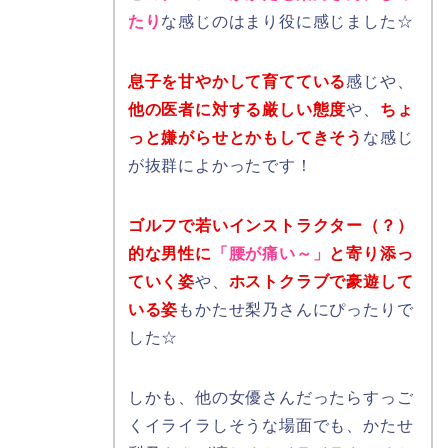
たり
な感じのはまり役に感じました☆
息子を甘やかして育てている
感じや、
他の医者に対する厳しい態度
や、
ちょ
っと嫌がらせとかもしてきそう
な感じ
が抜群によかったです！
ゴルフで若いインストラクター（？）
的な男性に
「腰が痛い～」
と寄り添っ
ていく姿
や、
ホストクラブで豪遊して
いる姿
もかたせ梨乃さんにぴったりで
した☆
しかも、他の女優さんだったらすっご
くイライラしそうな場面でも、かたせ