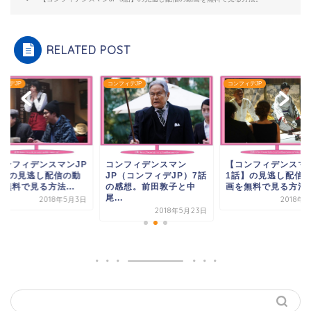
RELATED POST
フィデJP
コンフィデJP
コンフィデJP
コンフィデンスマン
コンフィデンスマンJP
【コンフィデンスマン
JP（コンフィデJP）7話
話】の見逃し配信の動
1話】の見逃し配信
の感想。前田敦子と中
無料で見る方法...
画を無料で見る方法..
尾...
2018年5月3日
2018年
2018年5月23日