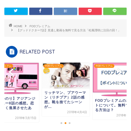
HOME
FODプレミアム
【グッドドクター7話】見逃し動画を無料で見る方法「松風理咲に注目の回！」
RELATED POST
Dプレミアム
FODプレミアム
FODプレミアム
リッチマン、プアウーマ
ン（リチプア）2話の感
あいのり】アジアンジ
FODプレミアムのポ
想。靴を捨てたシーン
ーニー8話の感想。恋
トについて。無料で
が...
大きく進展させたあ
る方法は？
2018年4月4日
.
2018年3
2018年3月15日