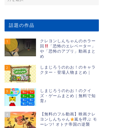
話題の作品
クレヨンしんちゃんのホラー
1
回
「恐怖のエレベーター」
や「恐怖のアプリ」動画まと
め
しまじろうのわお！のキャラ
2
クター・登場人物まとめ｜
しまじろうのわお！のクイ
3
ズ・ゲームまとめ｜無料で知
育♪
【無料のフル動画】映画クレ
4
ヨンしんちゃん
嵐を呼ぶ モ
ーレツ! オトナ帝国の逆襲