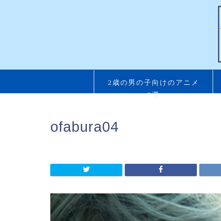
2歳の男の子向けのアニメ
5選
ofabura04