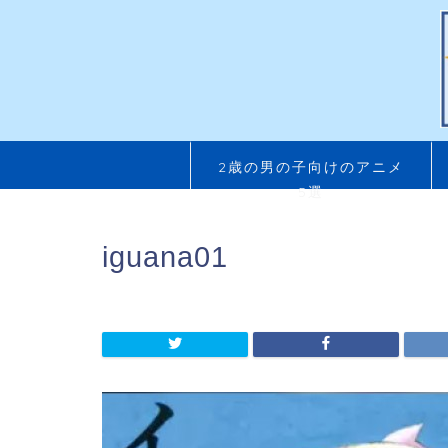
2歳の男の子向けのアニメ
5選
iguana01