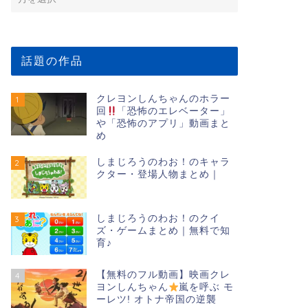
話題の作品
クレヨンしんちゃんのホラー
1
回
「恐怖のエレベーター」
や「恐怖のアプリ」動画まと
め
しまじろうのわお！のキャラ
2
クター・登場人物まとめ｜
しまじろうのわお！のクイ
3
ズ・ゲームまとめ｜無料で知
育♪
【無料のフル動画】映画クレ
4
ヨンしんちゃん
嵐を呼ぶ モ
ーレツ! オトナ帝国の逆襲