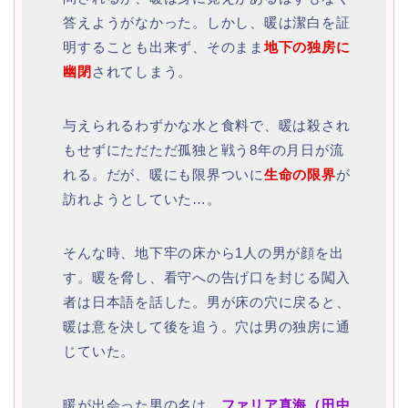
答えようがなかった。しかし、暖は潔白を証
明することも出来ず、そのまま
地下の独房に
幽閉
されてしまう。
与えられるわずかな水と食料で、暖は殺され
もせずにただただ孤独と戦う8年の月日が流
れる。だが、暖にも限界ついに
生命の限界
が
訪れようとしていた…。
そんな時、地下牢の床から1人の男が顔を出
す。暖を脅し、看守への告げ口を封じる闖入
者は日本語を話した。男が床の穴に戻ると、
暖は意を決して後を追う。穴は男の独房に通
じていた。
暖が出会った男の名は、
ファリア真海（田中