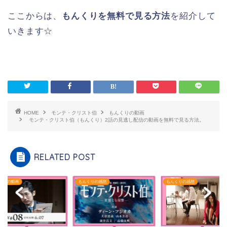
ここからは、
もんくりを無料で見る方法
を紹介して
いきます☆
HOME
モンテ・クリスト伯
もんくりの動画
モンテ・クリスト伯（もんくり）2話の見逃し配信の動画を無料で見る方法。
RELATED POST
くりの動画
もんくりの感想
もんくりの感想