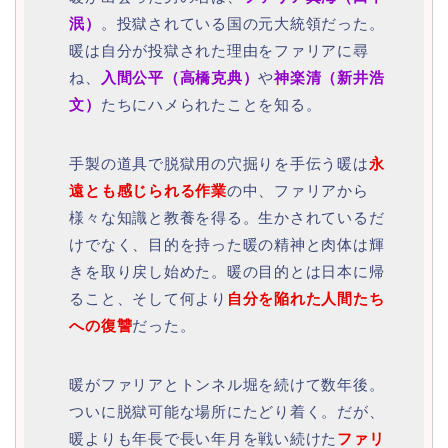
泯）
。投獄されている国の元大統領だった。
暖は自分が投獄された理由をファリアに尋
ね、
入間公平（高橋克典）
や
神楽清（新井浩
文）
たちにハメられたことを知る。
手製の道具で脱獄用の穴掘りを手伝う暖は
永
遠とも感じられる作業
の中、ファリアから
様々な知識と教養を得る。生かされているだ
けでなく、目的を持った暖の精神と肉体は輝
きを取り戻し始めた。暖の目的とは日本に帰
ること、そして何より
自分を陥れた人間たち
への復讐
だった。
暖がファリアとトンネル堀を続けて数年後。
ついに
脱獄可能な場所
にたどり着く。だが、
暖よりも年長で長い年月を戦い続けた
ファリ