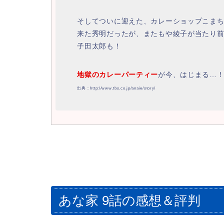
そしてついに迎えた、カレーショップこま
来た秀明だったが、またもや綾子が当たり
子田太郎も！
地獄のカレーパーティー
が今、はじまる…
出典：http://www.tbs.co.jp/anaie/story/
あな家 9話の感想＆評判