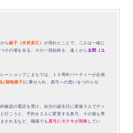
屋から
綾子（木村多江）
が現れたことで、二人は一緒に
つつその場を去る。その一部始終を、遠くから
太郎（ユ
！
カレーショップこまちでは、１０周年パーティーが企画
る(福地桃子)
に乗せられ、真弓への想いをつのらせ
予約確認の電話を受け、自分の誕生日に家族３人でディ
奈と行こうと、予約を２人に変更する真弓。その後も男
励まされるなど、職場でも
真弓にモテキが到来
してい