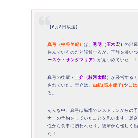
【6月8日放送】
真弓（中谷美紀）
は、
秀明（玉木宏）
の部
住んでいるのだと誤解するが、平静を装い
ースケ・サンタマリア）
が見つめていた…
真弓の後輩・
圭介（駿河太郎）
が経営する
されていた。圭介は、
由紀(笛木優子)
や
こは
る。
そんな中、真弓は職場でレストランからの
ナーの予約をしていたことを思い出す。麗
性から食事に誘われたり、後輩から優しく
た！