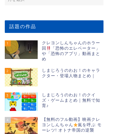
話題の作品
クレヨンしんちゃんのホラー
1
回
「恐怖のエレベーター」
や「恐怖のアプリ」動画まと
め
しまじろうのわお！のキャラ
2
クター・登場人物まとめ｜
しまじろうのわお！のクイ
3
ズ・ゲームまとめ｜無料で知
育♪
【無料のフル動画】映画クレ
4
ヨンしんちゃん
嵐を呼ぶ モ
ーレツ! オトナ帝国の逆襲