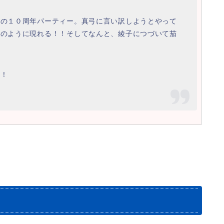
ちの１０周年パーティー。真弓に言い訳しようとやって
前のように現れる！！そしてなんと、綾子につづいて茄
！！