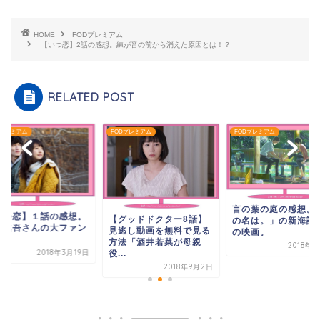
HOME
FODプレミアム
【いつ恋】2話の感想。練が音の前から消えた原因とは！？
RELATED POST
Dプレミアム
FODプレミアム
FODプレミアム
言の葉の庭の感想。
いつ恋】１話の感想。
【グッドドクター8話】
の名は。」の新海誠
良健吾さんの大ファン
見逃し動画を無料で見る
の映画。
す♪
方法「酒井若菜が母親
2018年
2018年3月19日
役...
2018年9月2日