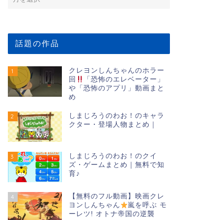
話題の作品
クレヨンしんちゃんのホラー
1
回
「恐怖のエレベーター」
や「恐怖のアプリ」動画まと
め
しまじろうのわお！のキャラ
2
クター・登場人物まとめ｜
しまじろうのわお！のクイ
3
ズ・ゲームまとめ｜無料で知
育♪
【無料のフル動画】映画クレ
4
ヨンしんちゃん
嵐を呼ぶ モ
ーレツ! オトナ帝国の逆襲