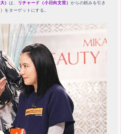
昌大）
は、
リチャード（小日向文世）
からの頼みを引き
う）
をターゲットにする。