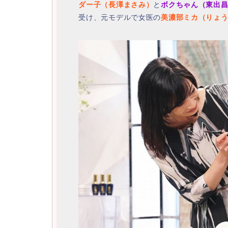
ダー子（長澤まさみ）
と
ボクちゃん（東出
受け、元モデルで女医の
美濃部ミカ（りょ