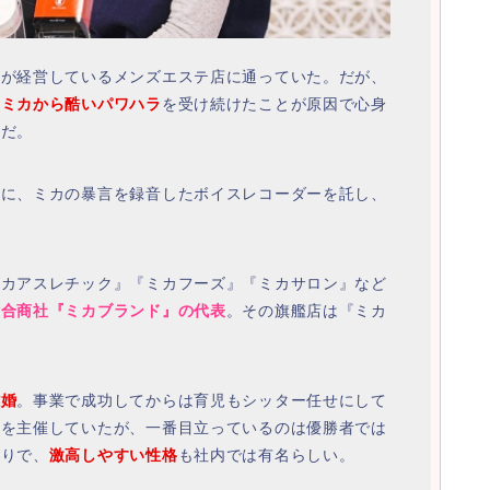
）
が経営しているメンズエステ店に通っていた。だが、
、
ミカから酷いパワハラ
を受け続けたことが原因で心身
のだ。
ドに、ミカの暴言を録音したボイスレコーダーを託し、
ミカアスレチック』『ミカフーズ』『ミカサロン』など
総合商社『ミカブランド』の代表
。その旗艦店は『ミカ
離婚
。事業で成功してからは育児もシッター任せにして
トを主催していたが、一番目立っているのは優勝者では
ぶりで、
激高しやすい性格
も社内では有名らしい。