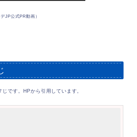
デJP公式PR動画）
じ
すじです。HPから引用しています。